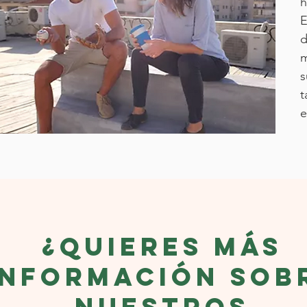
h
E
d
m
s
t
e
¿Quieres más
información sob
nuestros